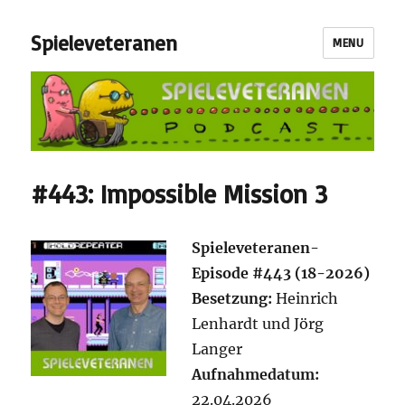
Spieleveteranen
MENU
#443: Impossible Mission 3
S
pieleveteranen-
Episode #443 (18-2026)
Besetzung:
Heinrich
Lenhardt und Jörg
Langer
Aufnahmedatum:
22.04.2026