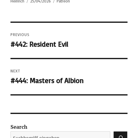
Author
Posted
Categories
Heinrich
25/04/2026
Patreon
on
Post
PREVIOUS
navigation
#442: Resident Evil
Previous
post:
NEXT
#444: Masters of Albion
Next
post:
Search