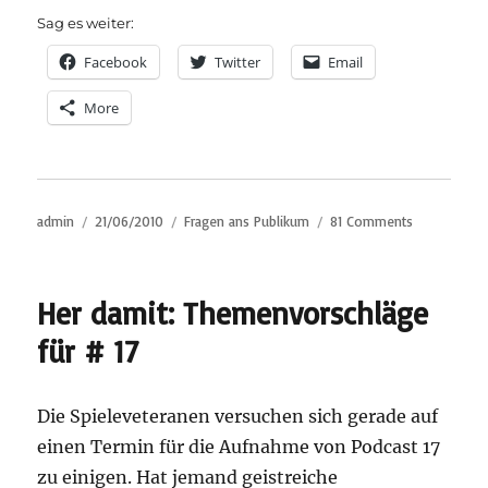
Sag es weiter:
Facebook
Twitter
Email
More
Author
Posted
Categories
on
admin
21/06/2010
Fragen ans Publikum
81 Comments
on
Name
that
game
Her damit: Themenvorschläge
für # 17
Die Spieleveteranen versuchen sich gerade auf
einen Termin für die Aufnahme von Podcast 17
zu einigen. Hat jemand geistreiche