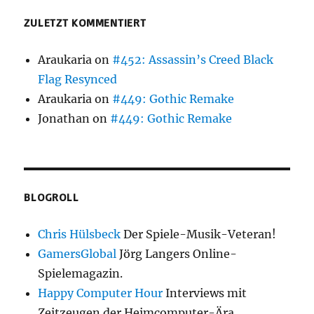
ZULETZT KOMMENTIERT
Araukaria
on
#452: Assassin’s Creed Black
Flag Resynced
Araukaria
on
#449: Gothic Remake
Jonathan
on
#449: Gothic Remake
BLOGROLL
Chris Hülsbeck
Der Spiele-Musik-Veteran!
GamersGlobal
Jörg Langers Online-
Spielemagazin.
Happy Computer Hour
Interviews mit
Zeitzeugen der Heimcomputer-Ära.