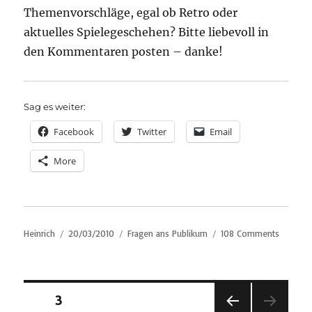
Themenvorschläge, egal ob Retro oder
aktuelles Spielegeschehen? Bitte liebevoll in
den Kommentaren posten – danke!
Sag es weiter:
Facebook
Twitter
Email
More
Author
Posted
Categories
on
Heinrich
20/03/2010
Fragen ans Publikum
108 Comments
on
Her
damit:
Themenv
für
Posts
PAGE
3
#