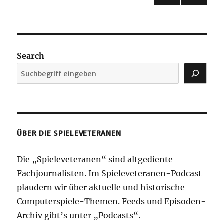
17
PREVI
pagination
OUS
PAGE
Search
ÜBER DIE SPIELEVETERANEN
Die „Spieleveteranen“ sind altgediente
Fachjournalisten. Im Spieleveteranen-Podcast
plaudern wir über aktuelle und historische
Computerspiele-Themen. Feeds und Episoden-
Archiv gibt’s unter „Podcasts“.