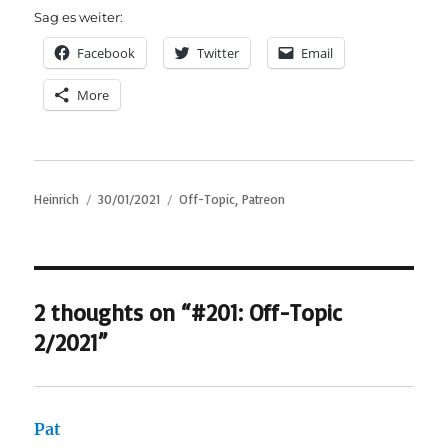
Sag es weiter:
Facebook
Twitter
Email
More
Author
Posted
Categories
Heinrich
30/01/2021
Off-Topic
,
Patreon
on
2 thoughts on “#201: Off-Topic
2/2021”
Pat
says: