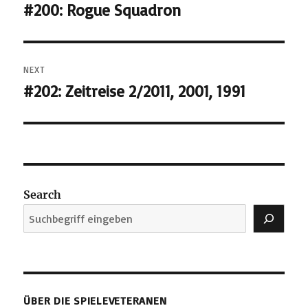
navigation
#200: Rogue Squadron
Previous
post:
NEXT
#202: Zeitreise 2/2011, 2001, 1991
Next
post:
Search
ÜBER DIE SPIELEVETERANEN