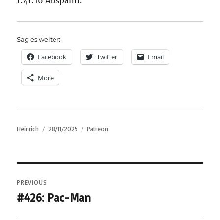
1:41:16 Abspann.
Sag es weiter:
Facebook
Twitter
Email
More
Author
Posted
Categories
Heinrich
28/11/2025
Patreon
on
Post
PREVIOUS
navigation
#426: Pac-Man
Previous
post: