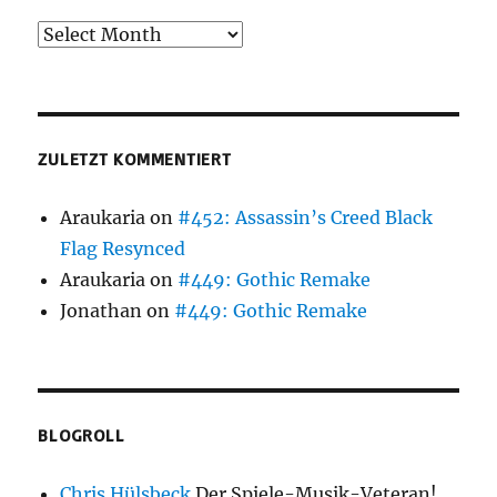
Blog-
Archiv
ZULETZT KOMMENTIERT
Araukaria
on
#452: Assassin’s Creed Black
Flag Resynced
Araukaria
on
#449: Gothic Remake
Jonathan
on
#449: Gothic Remake
BLOGROLL
Chris Hülsbeck
Der Spiele-Musik-Veteran!